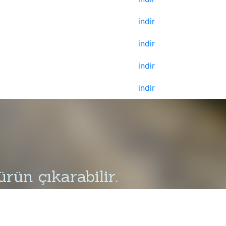
indir
indir
indir
indir
rün çıkarabilir.