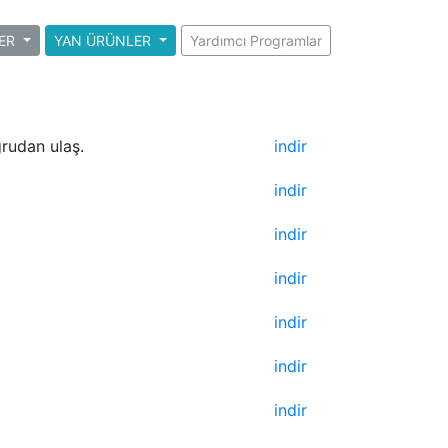
ER
YAN ÜRÜNLER
Yardımcı Programlar
ğrudan ulaş.
indir
indir
indir
indir
indir
indir
indir