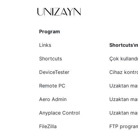
Program
Links
Shortcuts'ı
Shortcuts
Çok kullandı
DeviceTester
Cihaz kontrol
Remote PC
Uzaktan mas
Aero Admin
Uzaktan mas
Anyplace Control
Uzaktan mas
FileZilla
FTP program