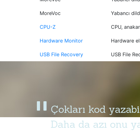
MoreVoc
Yabancı dild
CPU-Z
CPU, anakart
Hardware Monitor
Hardware ele
USB File Recovery
USB File Re
Çokları kod yazabil
Daha da azı onu yaş