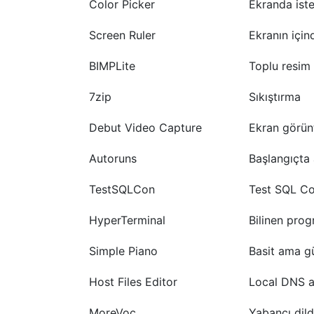
Color Picker
Ekranda iste
Screen Ruler
Ekranın için
BIMPLite
Toplu resim
7zip
Sıkıştırma
Debut Video Capture
Ekran görün
Autoruns
Başlangıçta
TestSQLCon
Test SQL Co
HyperTerminal
Bilinen pro
Simple Piano
Basit ama g
Host Files Editor
Local DNS a
MoreVoc
Yabancı dild