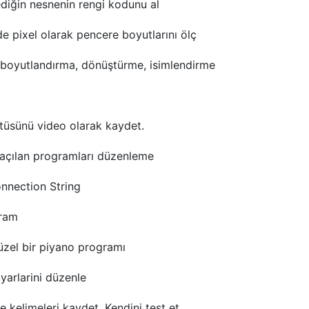
diğin nesnenin rengi kodunu al
de pixel olarak pencere boyutlarını ölç
 boyutlandırma, dönüştürme, isimlendirme
tüsünü video olarak kaydet.
 açılan programları düzenleme
nnection String
gram
üzel bir piyano programı
yarlarini düzenle
e kelimeleri kaydet. Kendini test et.