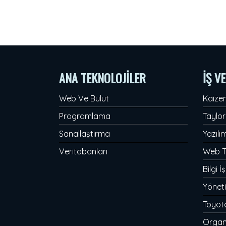
ANA TEKNOLOJİLER
İŞ V
Web Ve Bulut
Kaizen
Programlama
Taylor
Sanallaştırma
Yazılı
Veritabanları
Web T
Bilgi İş
Yöneti
Toyota
Organ